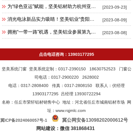
为“绿色亚运”赋能，坚美铝材助力杭州亚运会三大主场馆建设
[2023-09-23]
消光电泳新品实力吸睛！坚美铝业“贵阳建博会”首秀亮点纷呈
[2023-08-09]
拥抱“一带一路”机遇，坚美铝业参展第九届中国（绥芬河）国际口岸贸易博览会
[2023-08-08]
点击电话咨询：13903177295
坚美系统门窗 坚美系统定制：0317-2390150 18630752523 门窗公
司电话：0317-2900220 2628002
电话：0317-2808400 传真：0317-2808150 联系人：伏经理
13903177295 吕经理 13930722294
名称：任丘市荣轩铝材销售中心 地址：河北省任丘市城南铝材市场 网
址：www.rqjmlc.com
冀公网安备13098202000612号
冀ICP备2024060057号-1
网站建设：微信 381868431