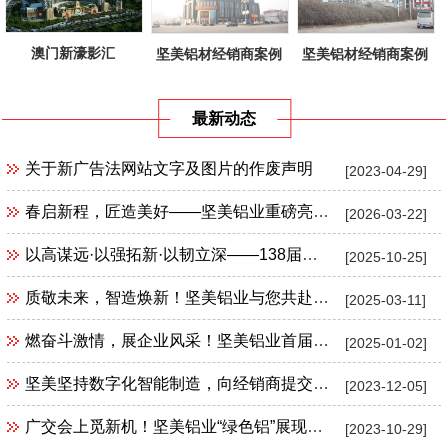
澳门新濠影汇
坚美铝材经销商案例
坚美铝材经销商案例
最新动态
关于新广告法网站文字及图片的作废声明
[2023-04-29]
春启新程，匠造美好——坚美铝业重磅亮相第32届门窗幕墙新产品博览会
[2026-03-22]
以高谋远·以强拓新·以韧立深——138届广交会上，坚美铝业集团引领铝业智造新浪潮
[2025-10-25]
质敬未来，智造焕新！坚美铝业与您共赴第31届门窗幕墙新产品博览会
[2025-03-11]
燃奋斗激情，展企业风采！坚美铝业首届职工健康运动会开启新年新征程
[2025-01-02]
坚美坚持数字化智能制造，向经销商提交满意成绩单
[2023-12-05]
广交会上觅新机！坚美铝业“绿色铝”展现中国铝材制造新实力！
[2023-10-29]